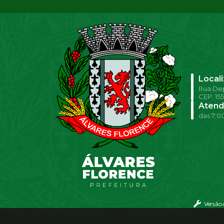
Local
Rua Dep
CEP: 15
Atend
das 7:00
Versão