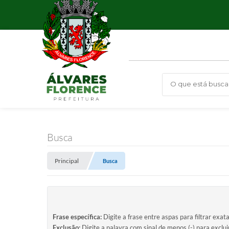
O que está busca
Busca
Principal
Busca
Frase específica:
Digite a frase entre aspas para filtrar exat
Exclusão:
Digite a palavra com sinal de menos (-) para exclu