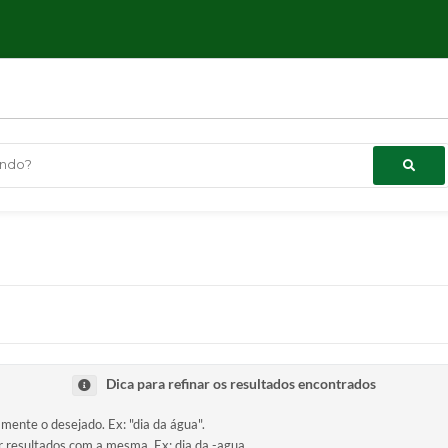
ndo?
Dica para refinar os resultados encontrados
amente o desejado. Ex: "dia da água".
ir resultados com a mesma. Ex: dia da -agua.