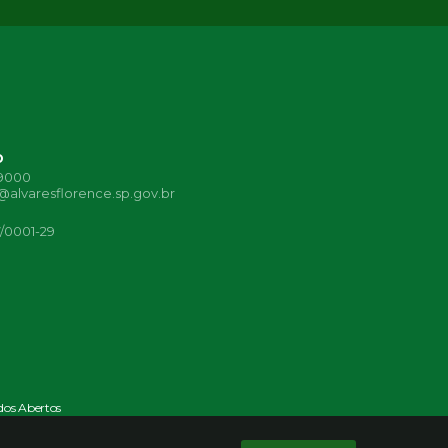
o
-9000
alvaresflorence.sp.gov.br
7/0001-29
os Abertos