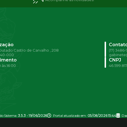
ização
Contat
utado Castro de Carvalho , 208
(17) 3486
540-000
gabinete@
imento
CNPJ
 às 16:00
46.599.81
 do Sistema:
3.5.3 - 19/06/2026
Portal atualizado em:
05/08/2026 15:44
Dad