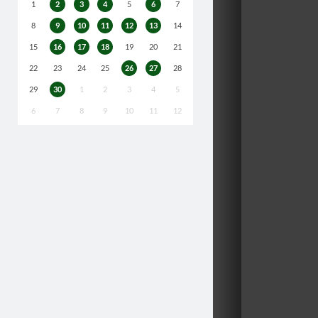
1
2
3
4
5
6
7
8
9
10
11
12
13
14
15
16
17
18
19
20
21
22
23
24
25
26
27
28
29
30
1
2
3
4
5
6
7
8
9
10
11
12