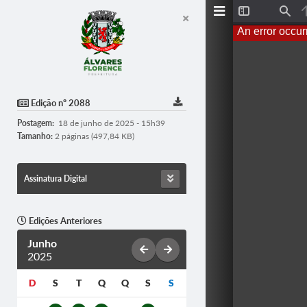
T
F
o
i
An error occur
g
n
g
d
l
e
S
i
d
Edição nº 2088
e
b
Postagem:
18 de junho de 2025 - 15h39
a
r
Tamanho:
2 páginas (497,84 KB)
Assinatura Digital
Edições Anteriores
Junho
2025
D
S
T
Q
Q
S
S