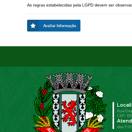
As regras estabelecidas pela LGPD devem ser observad
Avaliar Informação
Local
Rua Dep
CEP: 15
Atend
das 7:00