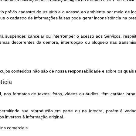
rio prévio cadastro do usuário e o acesso ao ambiente por meio de l
e o cadastro de informações falsas pode gerar inconsistência na pr
rá suspender, cancelar ou interromper o acesso aos Serviços, respeita
lemas decorrentes da demora, interrupção ou bloqueio nas transmi
, cujos conteúdos não são de nossa responsabilidade e sobre os quais n
tícia
 nos formatos de textos, fotos, vídeos ou áudios, têm caráter jorna
, permitindo sua reprodução em parte ou na íntegra, porém é ved
s inversos à informação original.
ns comerciais.