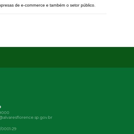
empresas de e-commerce e também o setor público.
o
-9000
alvaresflorence.sp.gov.br
7/0001-29