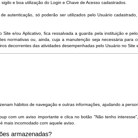
 sigilo e boa utilização do Login e Chave de Acesso cadastrados.
e autenticação, só poderão ser utilizados pelo Usuário cadastrado
ite e/ou Aplicativo, fica ressalvada a guarda pela instituição e p
es normativas ou, ainda, cuja a manutenção seja necessária para c
eiros decorrentes das atividades desempenhadas pelo Usuário no Site e/
azenam hábitos de navegação e outras informações, ajudando a person
pup com um aviso importante e clica no botão "Não tenho interesse"
ão é mais incomodado com aquele aviso.
ações armazenadas?