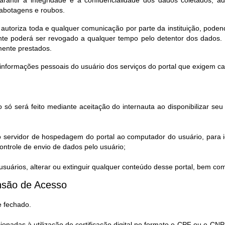
rantir a integridade e a confidencialidade dos dados coletados, a
sabotagens e roubos.
 autoriza toda e qualquer comunicação por parte da instituição, pod
te poderá ser revogado a qualquer tempo pelo detentor dos dados. 
mente prestados.
informações pessoais do usuário dos serviços do portal que exigem c
 só será feito mediante aceitação do internauta ao disponibilizar s
o servidor de hospedagem do portal ao computador do usuário, para i
ntrole de envio de dados pelo usuário;
uários, alterar ou extinguir qualquer conteúdo desse portal, bem co
são de Acesso​
e fechado.
cionadas à utilização de certificação digital no formato e-CPF ou e-CNP