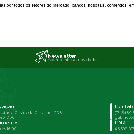
as por todos os setores do mercado: bancos, hospitais, comércios, 
Newsletter
Acompanhe as novidades!
ização
Contat
utado Castro de Carvalho , 208
(17) 3486
540-000
gabinete@
imento
CNPJ
 às 16:00
46.599.81