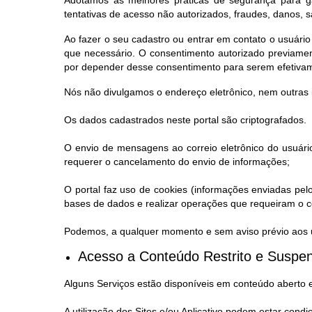
Adotamos as melhores práticas de segurança para ga
tentativas de acesso não autorizados, fraudes, danos, 
Ao fazer o seu cadastro ou entrar em contato o usuário
que necessário. O consentimento autorizado previamen
por depender desse consentimento para serem efetiva
Nós não divulgamos o endereço eletrônico, nem outras 
Os dados cadastrados neste portal são criptografados.
O envio de mensagens ao correio eletrônico do usuário
requerer o cancelamento do envio de informações;
O portal faz uso de cookies (informações enviadas pel
bases de dados e realizar operações que requeiram o co
Podemos, a qualquer momento e sem aviso prévio aos us
Acesso a Conteúdo Restrito e Suspen
Alguns Serviços estão disponíveis em conteúdo aberto 
A utilização dos Sites e/ou Aplicativo podem estar condi