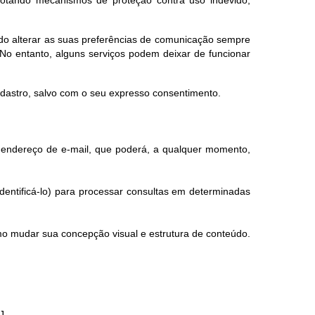
dotando mecanismos de proteção contra uso indevido,
endo alterar as suas preferências de comunicação sempre
No entanto, alguns serviços podem deixar de funcionar
adastro, salvo com o seu expresso consentimento.
eu endereço de e-mail, que poderá, a qualquer momento,
dentificá-lo) para processar consultas em determinadas
mo mudar sua concepção visual e estrutura de conteúdo.
J.