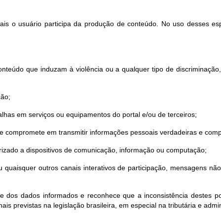
quais o usuário participa da produção de conteúdo. No uso desses es
nteúdo que induzam à violência ou a qualquer tipo de discriminação, sej
ção;
lhas em serviços ou equipamentos do portal e/ou de terceiros;
 se compromete em transmitir informações pessoais verdadeiras e comp
torizado a dispositivos de comunicação, informação ou computação;
o ou quaisquer outros canais interativos de participação, mensagens n
de dos dados informados e reconhece que a inconsistência destes pod
ais previstas na legislação brasileira, em especial na tributária e admin