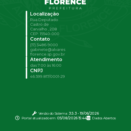
Localização
Rua Deputado
Castro de
Carvalho , 208
CEP: 15540-000
Contato
(17) 3486-9000
gabinete@alvares
florence.sp.gov.br
Atendimento
das 7:00 às 16:00
CNPJ
46.599.817/0001-29
Versão do Sistema:
3.5.3 - 19/06/2026
Portal atualizado em:
05/08/2026 15:44
Dados Abertos