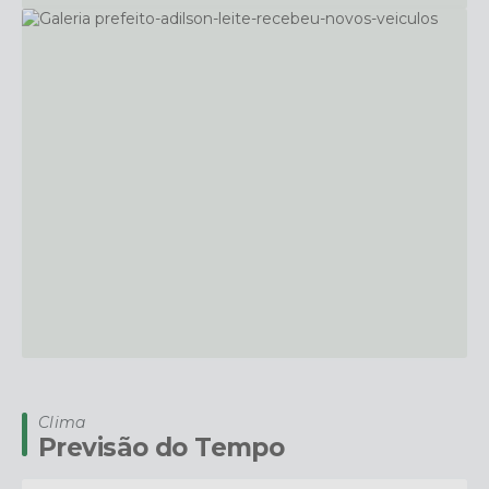
15
Educação
JUN
08 de Junho - Projeto Quermesse das
Escolas Municipais
1212
visualizações
03
Sem Categoria
MAI
Clima
Previsão do Tempo
Prefeito Adilson Leite recebeu novos