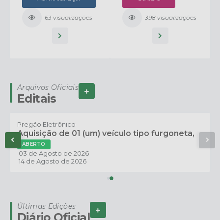
Cultura - PNAB
63
visualizações
398
visualizações
Arquivos Oficiais
Ver Mais
Editais
Pregão Eletrônico
Aquisição de 01 (um) veículo tipo furgoneta,
adaptado para ambulância tipo...
ABERTO
03 de Agosto de 2026
14 de Agosto de 2026
Últimas Edições
Ver Mais
Diário Oficial