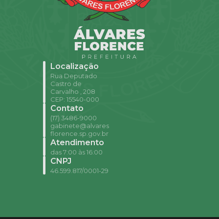
Localização
Rua Deputado
Castro de
Carvalho , 208
CEP: 15540-000
Contato
(17) 3486-9000
gabinete@alvares
florence.sp.gov.br
Atendimento
das 7:00 às 16:00
CNPJ
46.599.817/0001-29