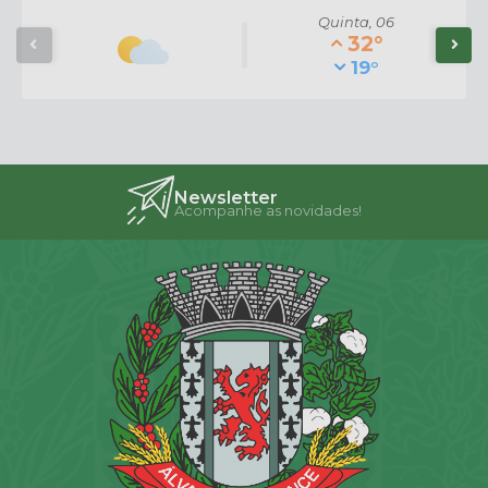
veículos durante o programa “Governo
Quinta
06
na Área”
32°
19°
1938
visualizações
Newsletter
Acompanhe as novidades!