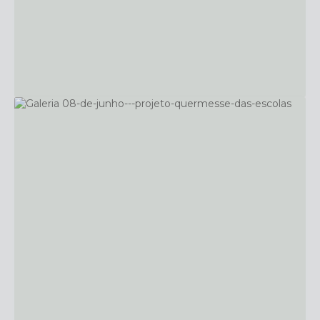
24
Educação
OUT
Comemoração Dia das Crianças
1593
visualizações