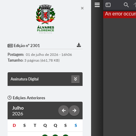
T
F
o
i
An error occur
g
n
g
d
l
e
S
i
d
Edição nº 2301
e
b
Postagem:
01 de julho de 2026 - 16h06
a
r
Tamanho:
3 páginas (661,78 KB)
Assinatura Digital
Edições Anteriores
Julho
2026
D
S
T
Q
Q
S
S