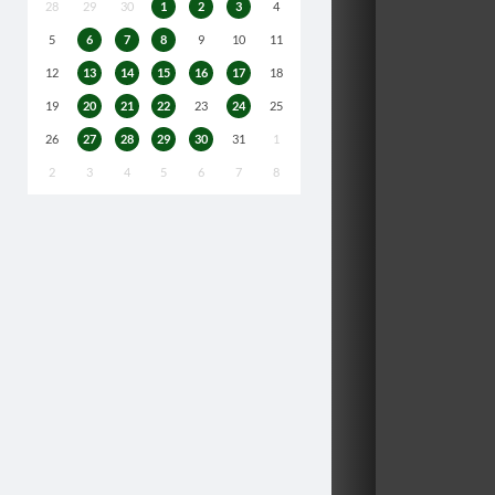
28
29
30
1
2
3
4
5
6
7
8
9
10
11
12
13
14
15
16
17
18
19
20
21
22
23
24
25
26
27
28
29
30
31
1
2
3
4
5
6
7
8