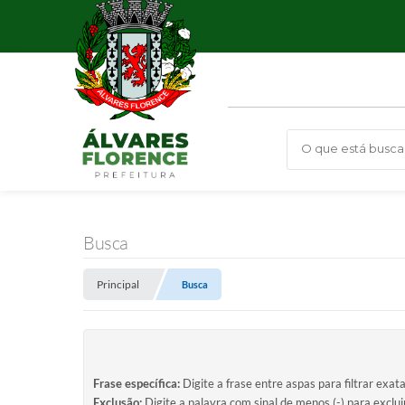
O que está busca
Busca
Principal
Busca
Frase específica:
Digite a frase entre aspas para filtrar exat
Exclusão:
Digite a palavra com sinal de menos (-) para exclu