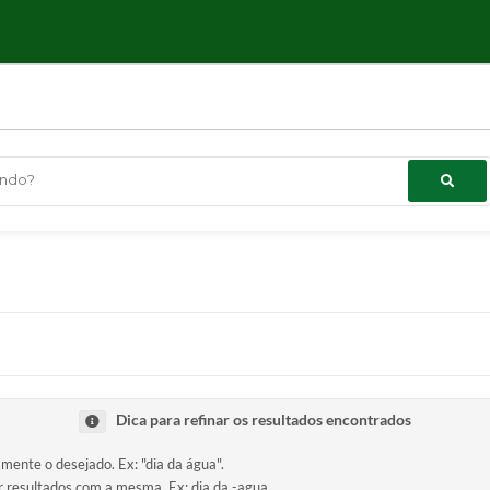
ndo?
Dica para refinar os resultados encontrados
amente o desejado. Ex: "dia da água".
ir resultados com a mesma. Ex: dia da -agua.