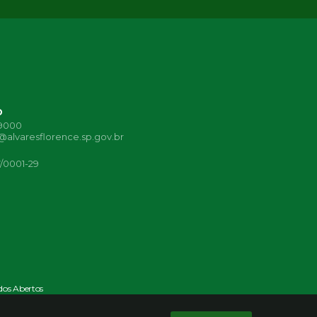
o
-9000
alvaresflorence.sp.gov.br
7/0001-29
os Abertos