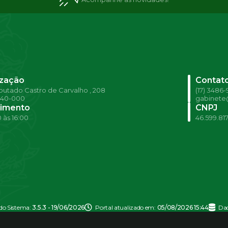
ização
Contat
utado Castro de Carvalho , 208
(17) 3486
540-000
gabinete@
imento
CNPJ
 às 16:00
46.599.81
 do Sistema:
3.5.3 - 19/06/2026
Portal atualizado em:
05/08/2026 15:44
Dad