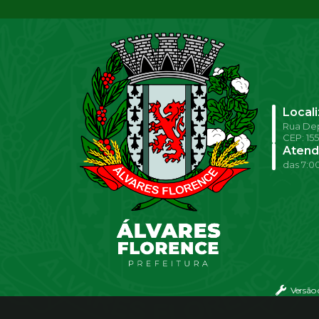
Local
Rua Dep
CEP: 15
Atend
das 7:00
Versão