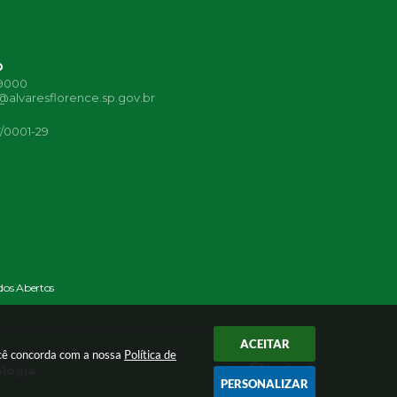
o
-9000
alvaresflorence.sp.gov.br
7/0001-29
os Abertos
ACEITAR
você concorda com a nossa
Política de
ologia
PERSONALIZAR