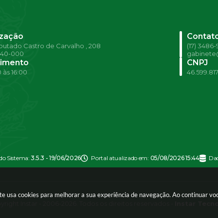
ização
Contat
utado Castro de Carvalho , 208
(17) 3486
540-000
gabinete@
imento
CNPJ
 às 16:00
46.599.81
 do Sistema:
3.5.3 - 19/06/2026
Portal atualizado em:
05/08/2026 15:44
Dad
site usa cookies para melhorar a sua experiência de navegação. Ao continuar 
right Instar - 2006-2026. Todos os direitos reservados -
Instar Tecn