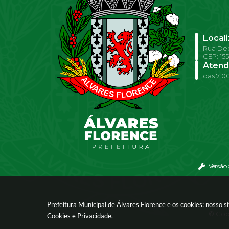
Local
Rua Dep
CEP: 15
Atend
das 7:00
Versão
Prefeitura Municipal de Álvares Florence e os cookies: nosso 
© Copy
Cookies
e
Privacidade
.