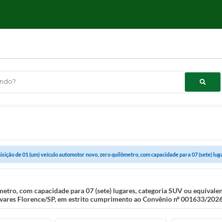
ndo?
isição de 01 (um) veículo automotor novo, zero quilômetro, com capacidade para 07 (sete) lugar
metro, com capacidade para 07 (sete) lugares, categoria SUV ou equivale
lvares Florence/SP, em estrito cumprimento ao Convênio nº 001633/2026